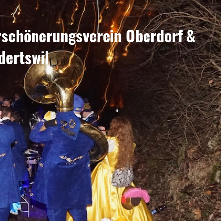
rschönerungsverein Oberdorf &
dertswil